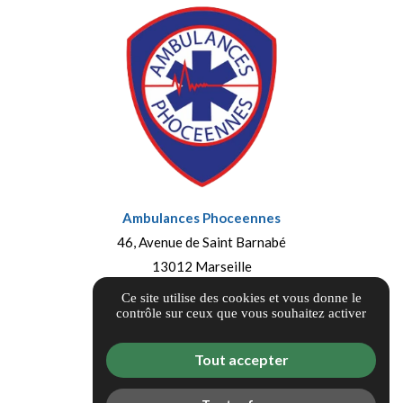
Ambulances Phoceennes
46, Avenue de Saint Barnabé
13012 Marseille
ambuphoceennes@aol.com
Ce site utilise des cookies et vous donne le
contrôle sur ceux que vous souhaitez activer
04 26 85 37 75
Itinéraire
Tout accepter